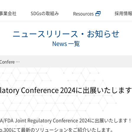
事業会社
SDGsの取組み
採用情
Resources
ニュースリリース・お知らせ
企業情報
事業会社
News 一覧
ップメッセージ
Lファーマパッケージング
IL Group Way
IWATA LABEL Europe
 Confere …
章の話
Lコントラクトパッケージング
沿革
薬理研
egulatory Conference 2024に出展いたしま
A Joint Regulatory Conference 2024に出展いたします
No.300にて最新のソリューションをご紹介いたします。