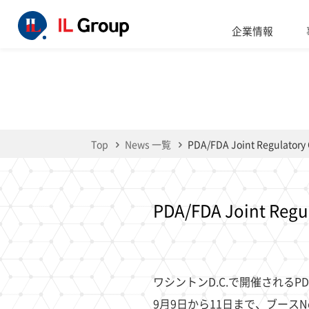
企業情報
ト
I
Top
News 一覧
PDA/FDA Joint Regulatory
社
I
PDA/FDA Joint R
ワシントンD.C.で開催されるPDA/FD
9月9日から11日まで、ブース