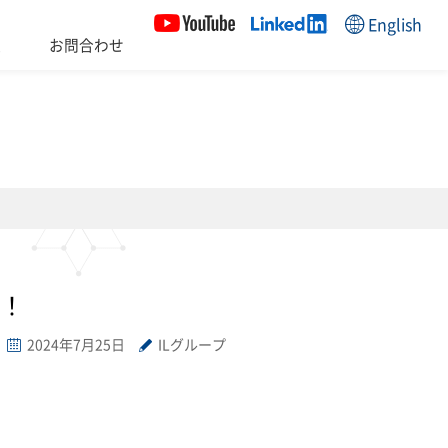
English
報
お問合わせ
会社情報
IWATA LABEL USA
ILホールディングス
す！
2024年7月25日
ILグループ
！